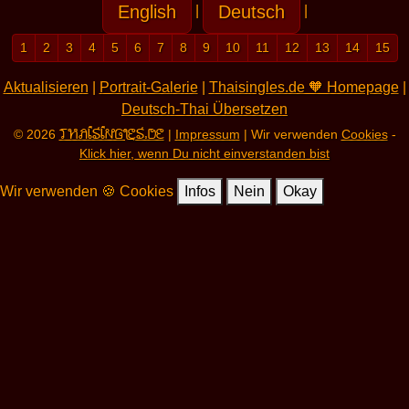
English
Deutsch
|
|
1
2
3
4
5
6
7
8
9
10
11
12
13
14
15
Aktualisieren
|
Portrait-Galerie
|
Thaisingles.de 🧡 Homepage
|
Deutsch-Thai Übersetzen
THAISINGLES.DE
© 2026
|
Impressum
| Wir verwenden
Cookies
-
Klick hier, wenn Du nicht einverstanden bist
Wir verwenden 🍪 Cookies
Infos
Nein
Okay