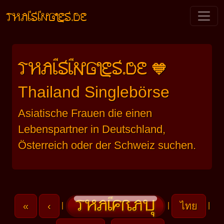
THAISINGLES.DE
THAISINGLES.DE
🧡
Thailand Singlebörse
Asiatische Frauen die einen
Lebenspartner in Deutschland,
Österreich oder der Schweiz suchen.
«
‹
ไทย
|
|
|