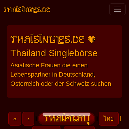
THAISINGLES.DE
THAISINGLES.DE
🧡
Thailand Singlebörse
Asiatische Frauen die einen
Lebenspartner in Deutschland,
Österreich oder der Schweiz suchen.
«
‹
ไทย
|
|
|