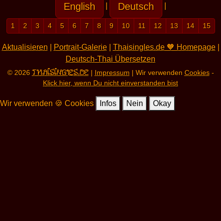
English
Deutsch
|
|
1
2
3
4
5
6
7
8
9
10
11
12
13
14
15
Aktualisieren
|
Portrait-Galerie
|
Thaisingles.de 🧡 Homepage
|
Deutsch-Thai Übersetzen
THAISINGLES.DE
© 2026
|
Impressum
| Wir verwenden
Cookies
-
Klick hier, wenn Du nicht einverstanden bist
Wir verwenden 🍪 Cookies
Infos
Nein
Okay